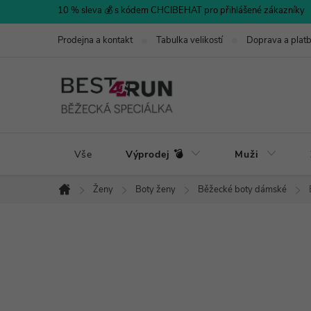
Přejít
10 % sleva 💰 s kódem CHCIBEHAT pro přihlášené zákazníky
na
Prodejna a kontakt
Tabulka velikostí
Doprava a plat
obsah
Vše
Výprodej 💣
Muži
Ženy
Boty ženy
Běžecké boty dámské
Domů