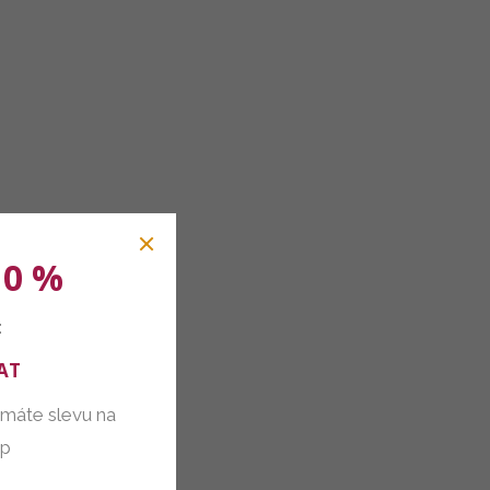
10 %
:
AT
 máte slevu na
up