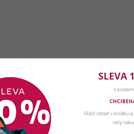
SLEVA 
s kódem
CHCIBEH
Stačí zadat v košíku a
celý nák