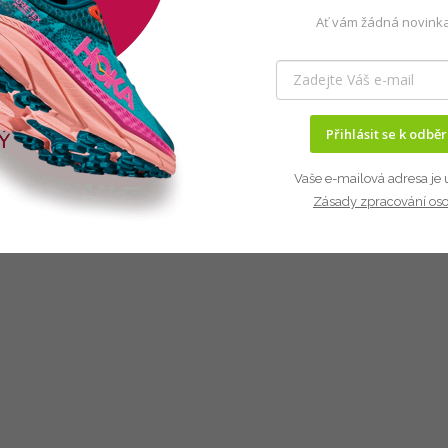
Ať vám žádná novinka
Přihlásit se k odbě
Vaše e-mailová adresa je 
Zásady zpracování os