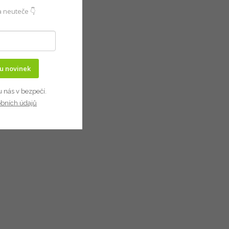
 neuteče 👇
ru novinek
u nás v bezpečí.
obních údajů