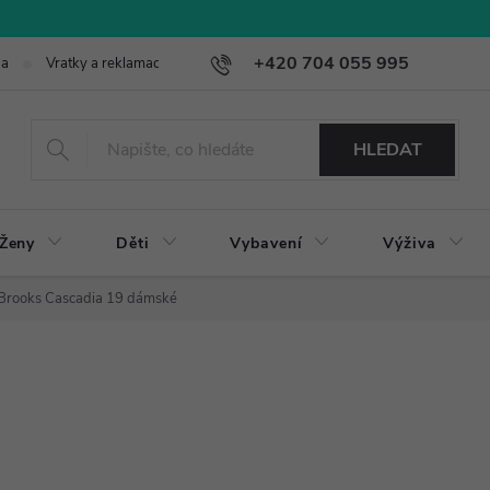
+420 704 055 995
ba
Vratky a reklamace
HLEDAT
Ženy
Děti
Vybavení
Výživa
Brooks Cascadia 19 dámské