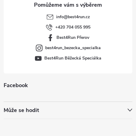
a
t
info
@
best4run.cz
í
+420 704 055 995
Best4Run Přerov
best4run_bezecka_specialka
Best4Run Běžecká Speciálka
Facebook
Může se hodit