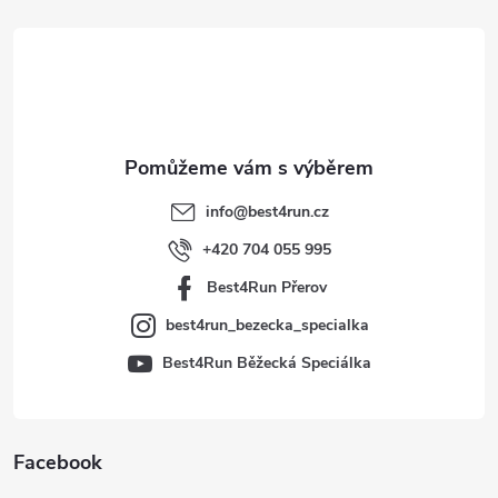
á
p
a
t
info
@
best4run.cz
í
+420 704 055 995
Best4Run Přerov
best4run_bezecka_specialka
Best4Run Běžecká Speciálka
Facebook