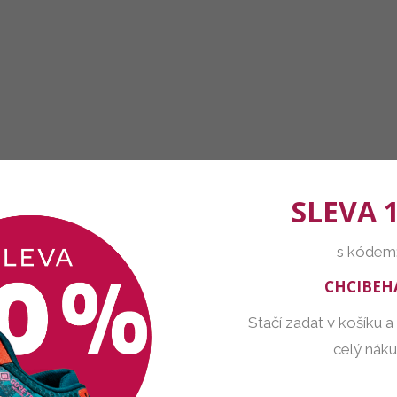
SLEVA 
s kódem
CHCIBEH
Stačí zadat v košíku a
celý nák