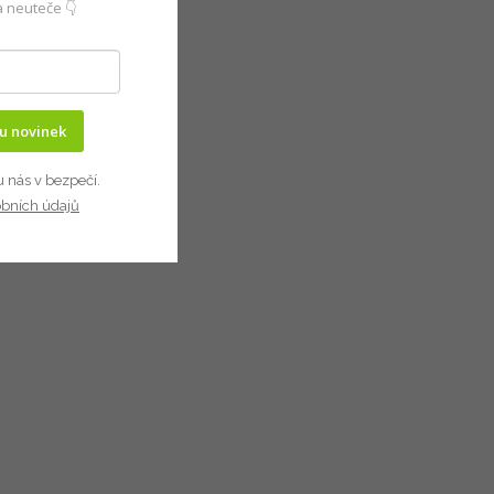
 neuteče 👇
ru novinek
u nás v bezpečí.
obních údajů