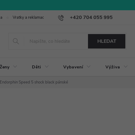
+420 704 055 995
ba
Vratky a reklamace
HLEDAT
Ženy
Děti
Vybavení
Výživa
Endorphin Speed 5 shock black pánské