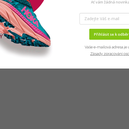
Ať vám žádná novinka
Přihlásit se k odbě
Vaše e-mailová adresa je 
Zásady zpracování os