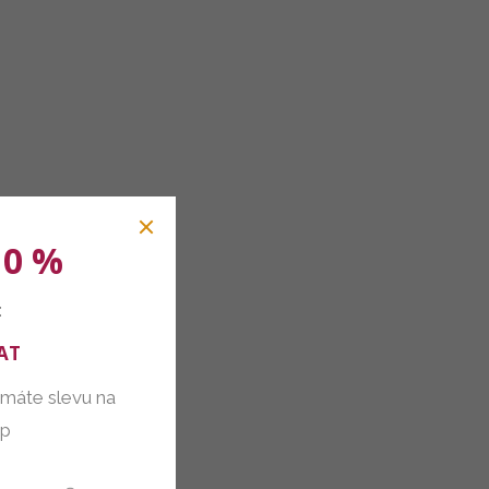
10 %
:
AT
 máte slevu na
up