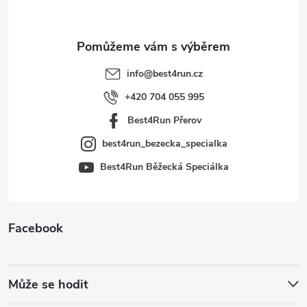
p
a
t
info
@
best4run.cz
í
+420 704 055 995
Best4Run Přerov
best4run_bezecka_specialka
Best4Run Běžecká Speciálka
Facebook
Může se hodit