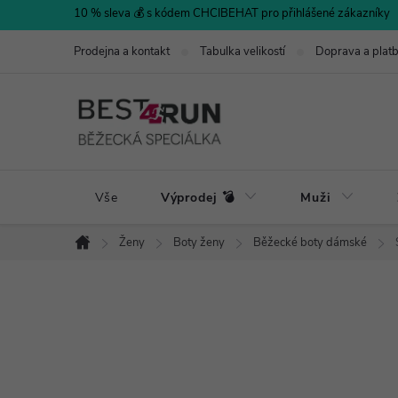
Přejít
10 % sleva 💰 s kódem CHCIBEHAT pro přihlášené zákazníky
na
Prodejna a kontakt
Tabulka velikostí
Doprava a plat
obsah
Vše
Výprodej 💣
Muži
Ženy
Boty ženy
Běžecké boty dámské
Domů