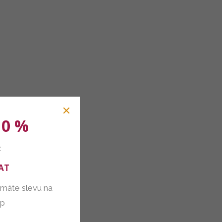
10 %
:
AT
 máte slevu na
up