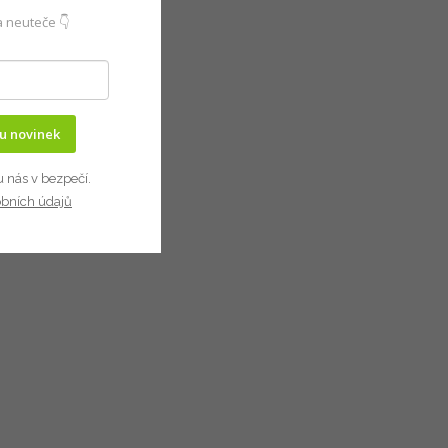
 neuteče 👇
ru novinek
u nás v bezpečí.
obních údajů