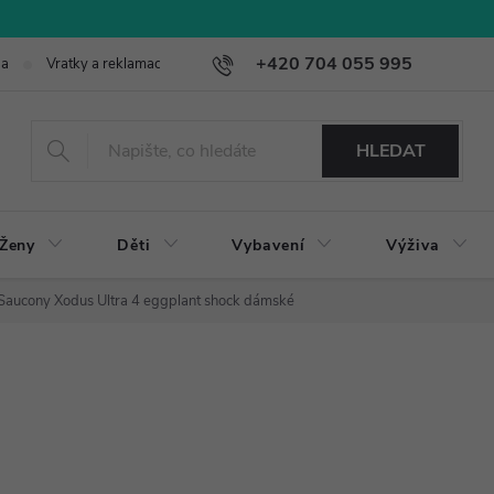
+420 704 055 995
ba
Vratky a reklamace
HLEDAT
Ženy
Děti
Vybavení
Výživa
Saucony Xodus Ultra 4 eggplant shock dámské