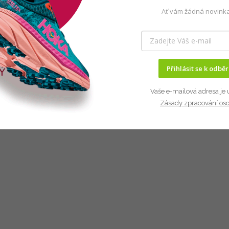
Ať vám žádná novinka
Přihlásit se k odbě
Vaše e-mailová adresa je 
Zásady zpracování os