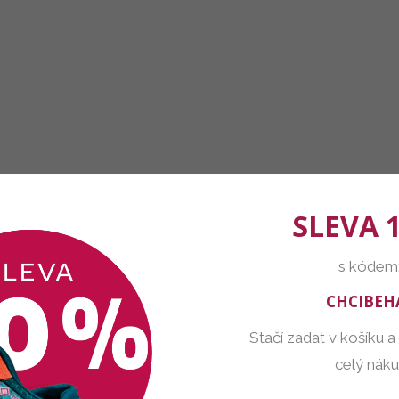
SLEVA 
s kódem
CHCIBEH
Stačí zadat v košíku a
celý nák