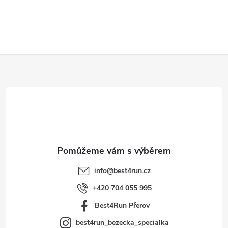
Z
á
p
a
t
info
@
best4run.cz
í
+420 704 055 995
Best4Run Přerov
best4run_bezecka_specialka