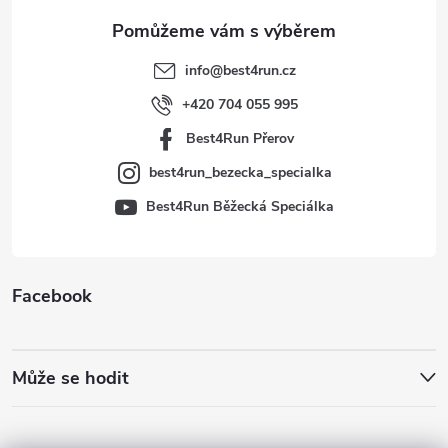
a
t
info
@
best4run.cz
í
+420 704 055 995
Best4Run Přerov
best4run_bezecka_specialka
Best4Run Běžecká Speciálka
Facebook
Může se hodit