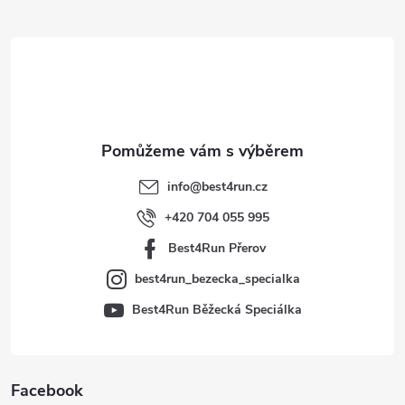
Z
á
p
a
t
info
@
best4run.cz
í
+420 704 055 995
Best4Run Přerov
best4run_bezecka_specialka
Best4Run Běžecká Speciálka
Facebook