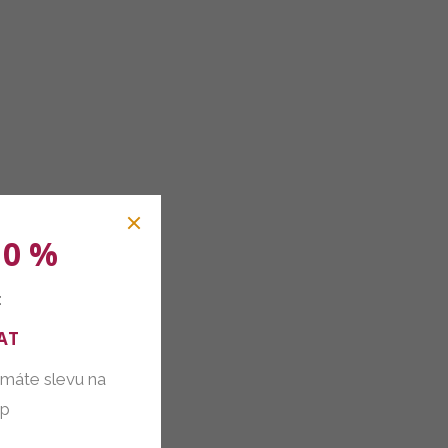
10 %
:
AT
 máte slevu na
up