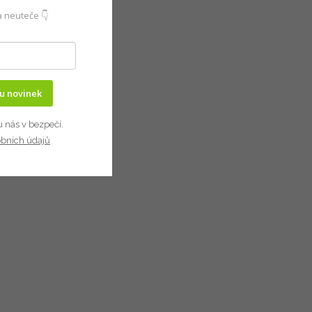
 neuteče 👇
ru novinek
u nás v bezpečí.
obních údajů