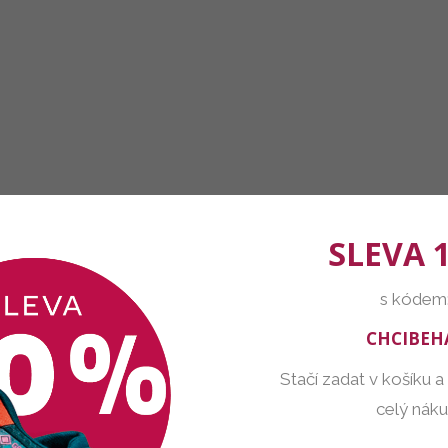
SLEVA 
s kódem
CHCIBEH
Stačí zadat v košíku a
celý nák