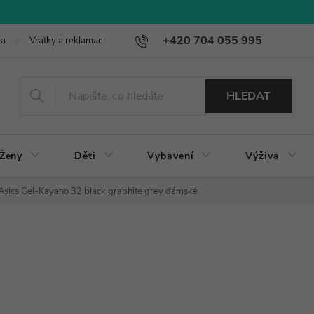
+420 704 055 995
ba
Vratky a reklamace
HLEDAT
Ženy
Děti
Vybavení
Výživa
Asics Gel-Kayano 32 black graphite grey dámské