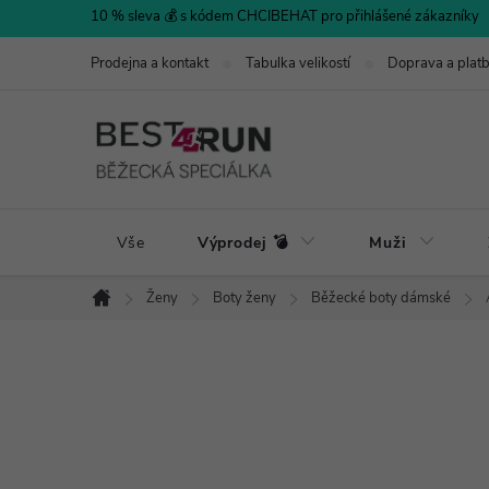
Přejít
10 % sleva 💰 s kódem CHCIBEHAT pro přihlášené zákazníky
na
Prodejna a kontakt
Tabulka velikostí
Doprava a plat
obsah
Vše
Výprodej 💣
Muži
Ženy
Boty ženy
Běžecké boty dámské
Domů