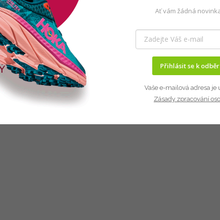
Ať vám žádná novinka
Přihlásit se k odbě
Vaše e-mailová adresa je 
Zásady zpracování os