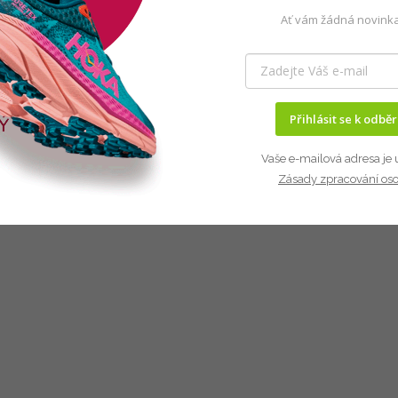
Ať vám žádná novinka
Přihlásit se k odbě
Vaše e-mailová adresa je 
Zásady zpracování os