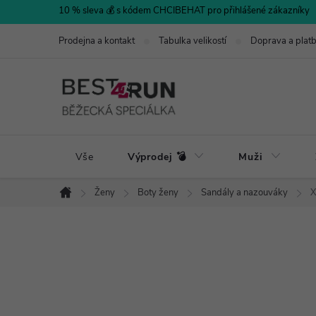
Přejít
10 % sleva 💰 s kódem CHCIBEHAT pro přihlášené zákazníky
na
Prodejna a kontakt
Tabulka velikostí
Doprava a plat
obsah
Vše
Výprodej 💣
Muži
Ženy
Boty ženy
Sandály a nazouváky
X
Domů