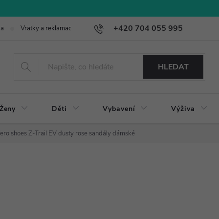
+420 704 055 995
ba
Vratky a reklamace
HLEDAT
Ženy
Děti
Vybavení
Výživa
ero shoes Z-Trail EV dusty rose sandály dámské