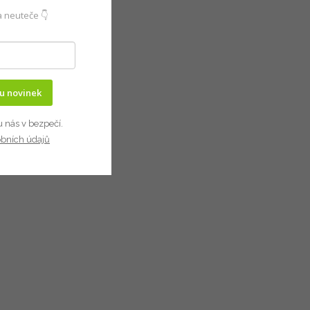
 neuteče 👇
ru novinek
u nás v bezpečí.
obních údajů