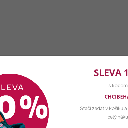
SLEVA 
s kódem
CHCIBEH
Stačí zadat v košíku a
celý nák