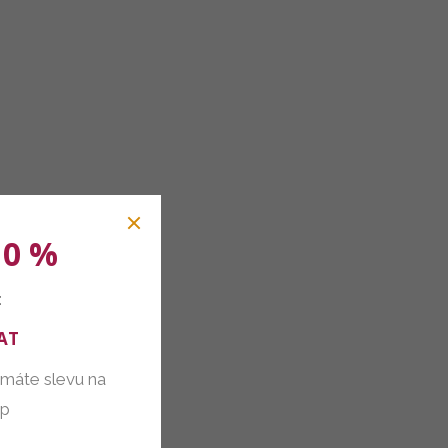
10 %
:
AT
 máte slevu na
up