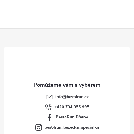
Z
á
p
a
t
info
@
best4run.cz
í
+420 704 055 995
Best4Run Přerov
best4run_bezecka_specialka