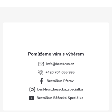
Z
á
p
a
t
info
@
best4run.cz
í
+420 704 055 995
Best4Run Přerov
best4run_bezecka_specialka
Best4Run Běžecká Speciálka