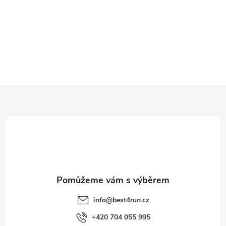
Z
á
p
a
t
info
@
best4run.cz
í
+420 704 055 995