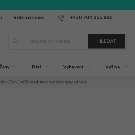
+420 704 055 995
ba
Vratky a reklamace
HLEDAT
Ženy
Děti
Vybavení
Výživa
ailfly STANDARD black fiery red dark grey pánské