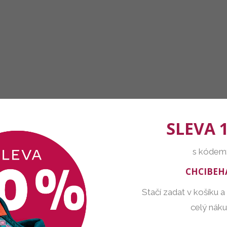
SLEVA 
s kódem
CHCIBEH
Stačí zadat v košíku a
celý nák