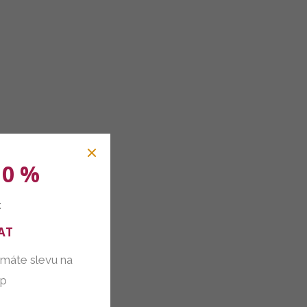
10 %
:
AT
 máte slevu na
up