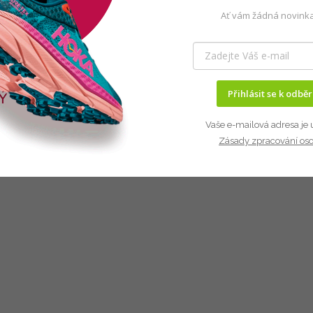
Ať vám žádná novinka
Přihlásit se k odbě
Vaše e-mailová adresa je 
Zásady zpracování os