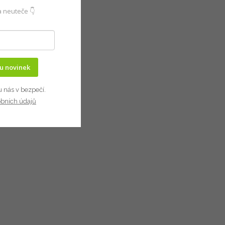
 neuteče 👇
ru novinek
u nás v bezpečí.
obních údajů