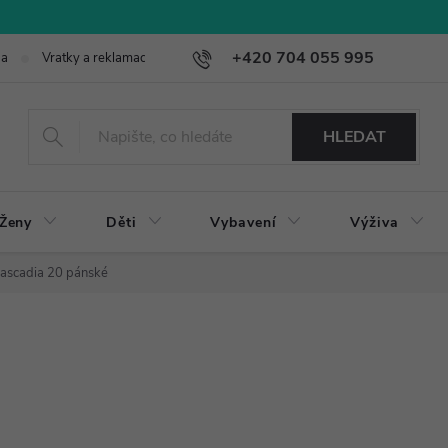
+420 704 055 995
ba
Vratky a reklamace
HLEDAT
Ženy
Děti
Vybavení
Výživa
ascadia 20 pánské