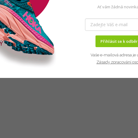
Ať vám žádná novinka
Přihlásit se k odbě
Vaše e-mailová adresa je 
Zásady zpracování os