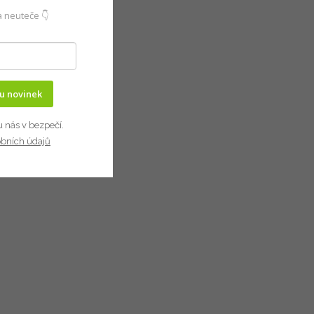
 neuteče 👇
ru novinek
u nás v bezpečí.
obních údajů