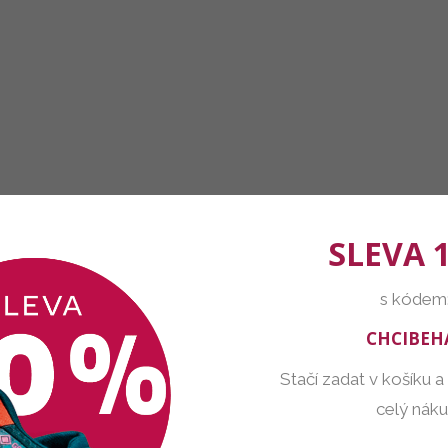
SLEVA 
s kódem
CHCIBEH
Stačí zadat v košíku a
celý nák