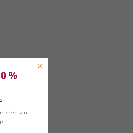
10 %
:
AT
 máte slevu na
up