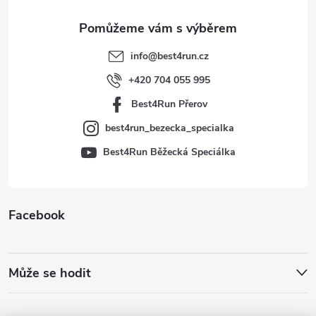
a
t
info
@
best4run.cz
í
+420 704 055 995
Best4Run Přerov
best4run_bezecka_specialka
Best4Run Běžecká Speciálka
Facebook
Může se hodit