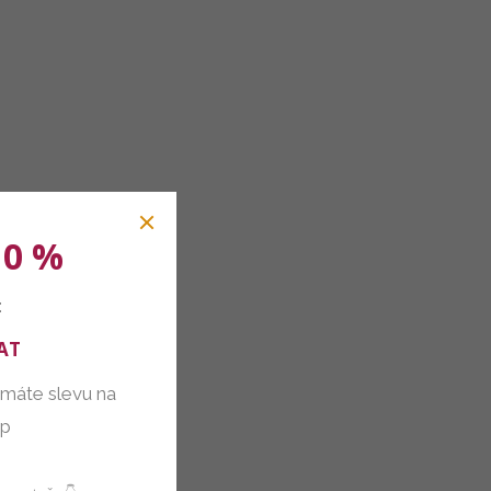
10 %
:
AT
 máte slevu na
up