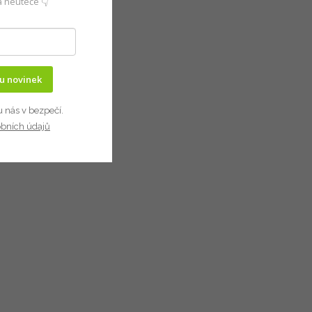
 neuteče 👇
ru novinek
u nás v bezpečí.
obních údajů