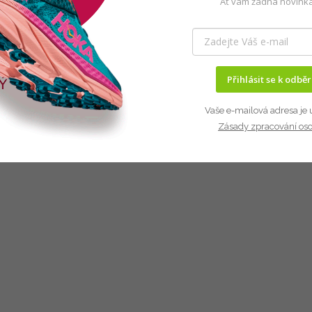
Ať vám žádná novinka
Přihlásit se k odbě
Vaše e-mailová adresa je 
Zásady zpracování os