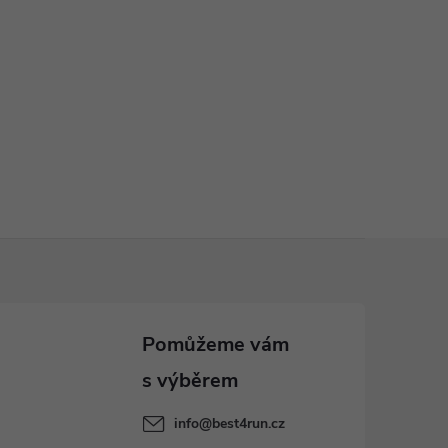
info
@
best4run.cz