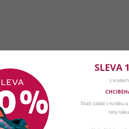
SLEVA 
s kódem
CHCIBEH
Stačí zadat v košíku a
celý nák