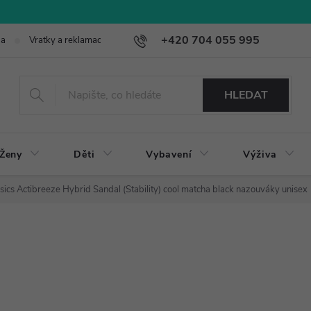
+420 704 055 995
ba
Vratky a reklamace
HLEDAT
Ženy
Děti
Vybavení
Výživa
sics Actibreeze Hybrid Sandal (Stability) cool matcha black nazouváky unisex