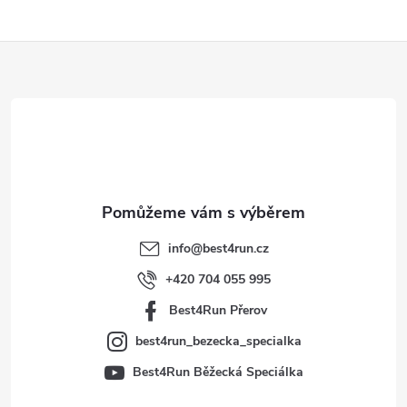
Z
á
p
a
t
info
@
best4run.cz
í
+420 704 055 995
Best4Run Přerov
best4run_bezecka_specialka
Best4Run Běžecká Speciálka