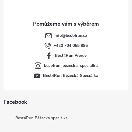
p
a
t
info
@
best4run.cz
í
+420 704 055 995
Best4Run Přerov
best4run_bezecka_specialka
Best4Run Běžecká Speciálka
Facebook
Best4Run Běžecká speciálka