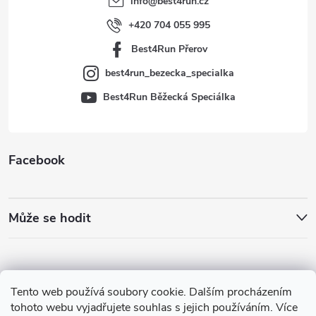
info
@
best4run.cz
í
+420 704 055 995
Best4Run Přerov
best4run_bezecka_specialka
Best4Run Běžecká Speciálka
Facebook
Může se hodit
Tento web používá soubory cookie. Dalším procházením
tohoto webu vyjadřujete souhlas s jejich používáním. Více