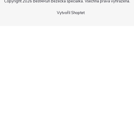
Copyright 2026
Best4Run Běžecká speciálka
. Všechna práva vyhrazena.
Vytvořil Shoptet