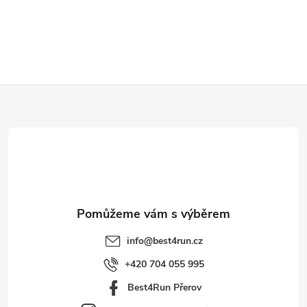
Z
á
p
a
t
info
@
best4run.cz
í
+420 704 055 995
Best4Run Přerov