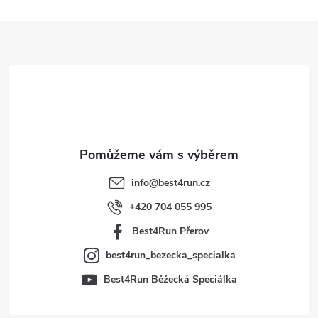
Z
á
p
a
t
info
@
best4run.cz
í
+420 704 055 995
Best4Run Přerov
best4run_bezecka_specialka
Best4Run Běžecká Speciálka