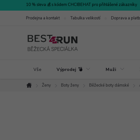
Přejít
10 % sleva 💰 s kódem CHCIBEHAT pro přihlášené zákazníky
na
Prodejna a kontakt
Tabulka velikostí
Doprava a plat
obsah
Vše
Výprodej 💣
Muži
Ženy
Boty ženy
Běžecké boty dámské
Domů