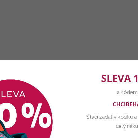
SLEVA 
s kódem
CHCIBEH
Stačí zadat v košíku a
celý nák