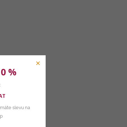
10 %
:
AT
 máte slevu na
up