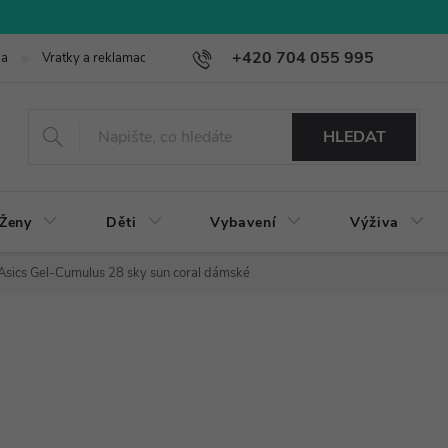
+420 704 055 995
ba
Vratky a reklamace
HLEDAT
Ženy
Děti
Vybavení
Výživa
Asics Gel-Cumulus 28 sky sun coral dámské