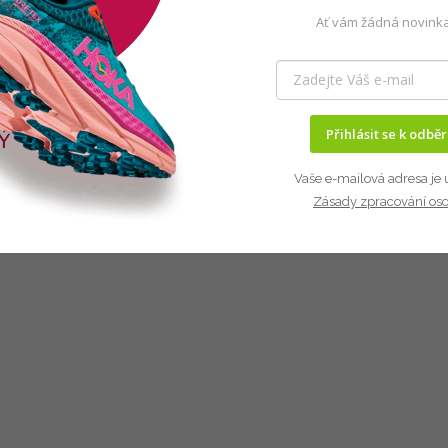
Ať vám žádná novinka
Přihlásit se k odbě
Vaše e-mailová adresa je 
Zásady zpracování os