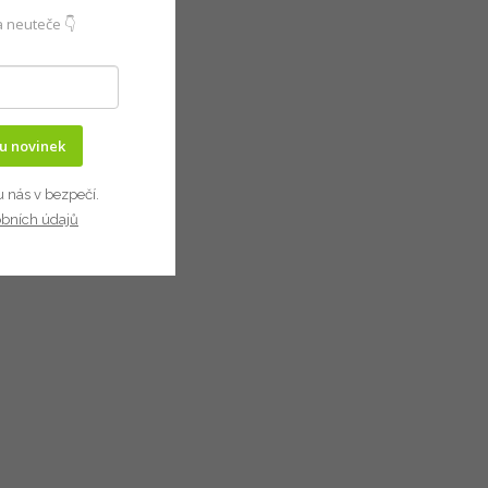
 neuteče 👇
ru novinek
u nás v bezpečí.
obních údajů