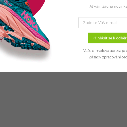
Ať vám žádná novinka
Přihlásit se k odbě
Vaše e-mailová adresa je 
Zásady zpracování os