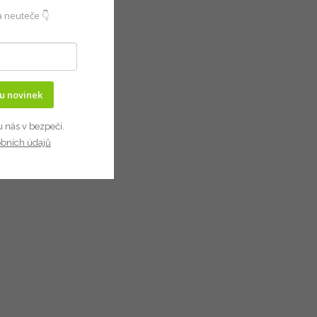
 neuteče 👇
ru novinek
u nás v bezpečí.
obních údajů