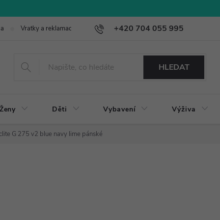
+420 704 055 995
ba
Vratky a reklamace
HLEDAT
Ženy
Děti
Vybavení
Výživa
clite G 275 v2 blue navy lime pánské