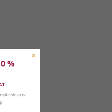
10 %
:
AT
 máte slevu na
up