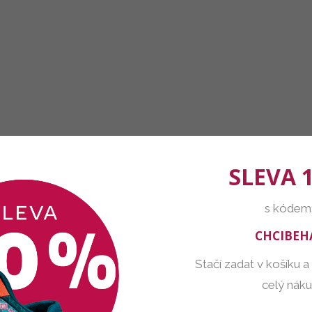
SLEVA 
s kódem
CHCIBEH
Stačí zadat v košíku a
celý nák