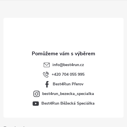
Z
á
p
a
t
info
@
best4run.cz
í
+420 704 055 995
Best4Run Přerov
best4run_bezecka_specialka
Best4Run Běžecká Speciálka