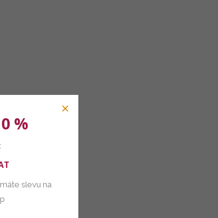
10 %
:
AT
 máte slevu na
up