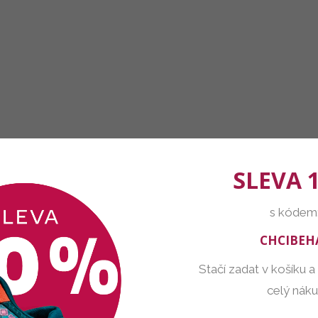
SLEVA 
s kódem
CHCIBEH
Stačí zadat v košíku a
celý nák