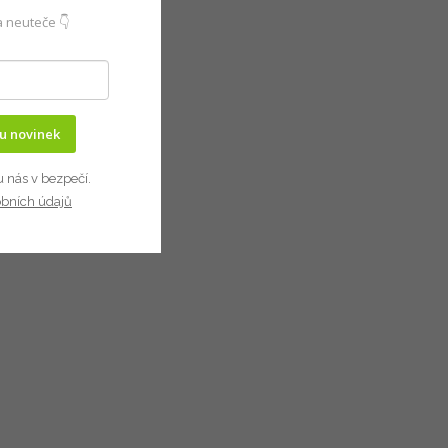
 neuteče 👇
ru novinek
u nás v bezpečí.
obních údajů