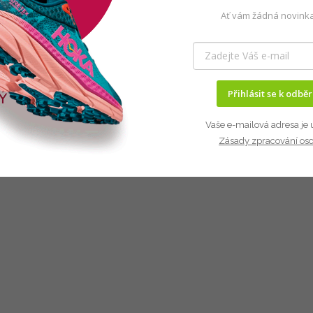
Ať vám žádná novinka
Přihlásit se k odbě
Vaše e-mailová adresa je 
Zásady zpracování os