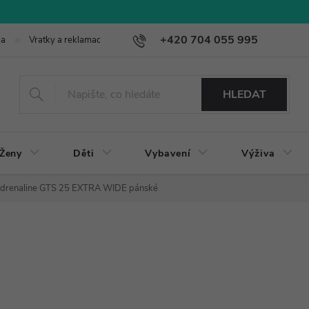
+420 704 055 995
ba
Vratky a reklamace
HLEDAT
Ženy
Děti
Vybavení
Výživa
Adrenaline GTS 25 EXTRA WIDE pánské