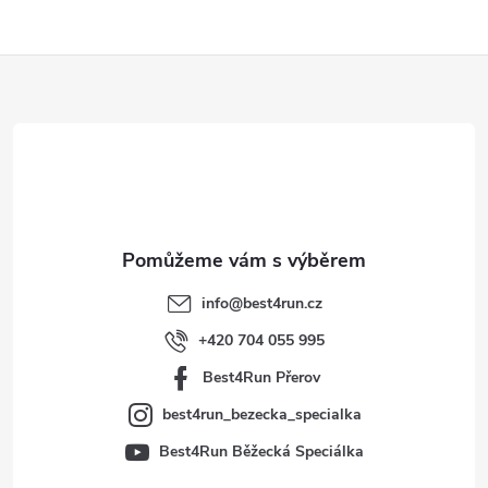
Z
á
p
a
t
info
@
best4run.cz
í
+420 704 055 995
Best4Run Přerov
best4run_bezecka_specialka
Best4Run Běžecká Speciálka