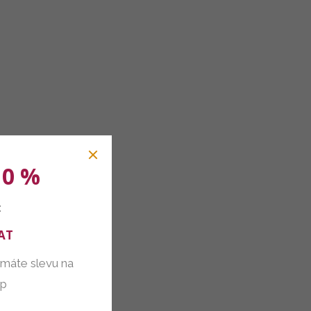
10 %
:
AT
 máte slevu na
up