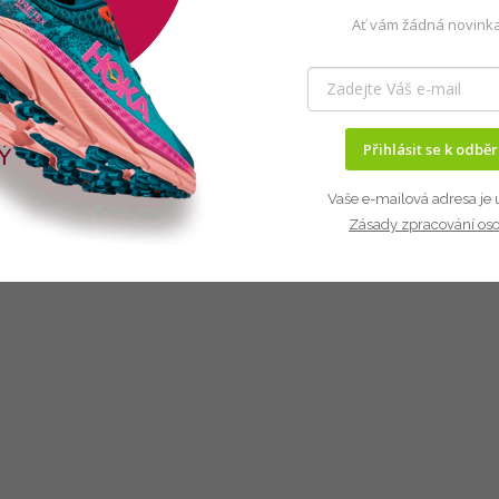
Ať vám žádná novinka
Přihlásit se k odbě
Vaše e-mailová adresa je 
Zásady zpracování os