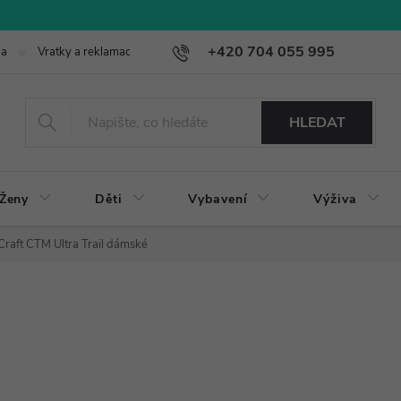
+420 704 055 995
ba
Vratky a reklamace
HLEDAT
Ženy
Děti
Vybavení
Výživa
Craft CTM Ultra Trail dámské