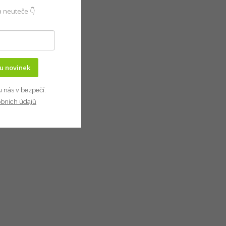
 neuteče 👇
ru novinek
u nás v bezpečí.
obních údajů