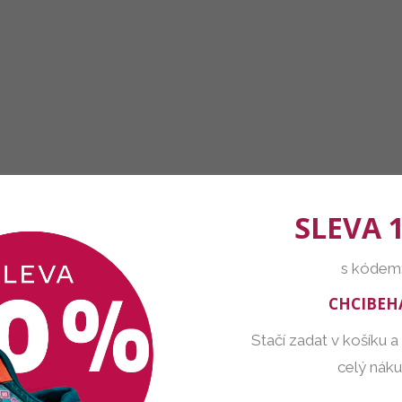
SLEVA 
s kódem
CHCIBEH
Stačí zadat v košíku a
celý nák