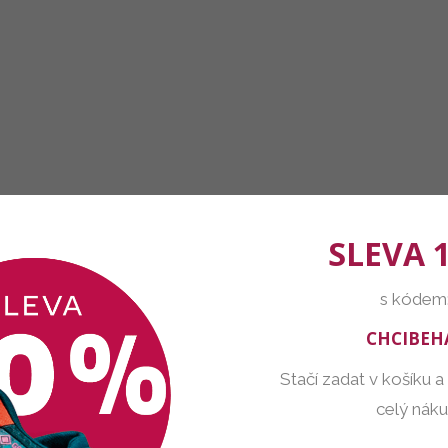
SLEVA 
s kódem
CHCIBEH
Stačí zadat v košíku a
celý nák