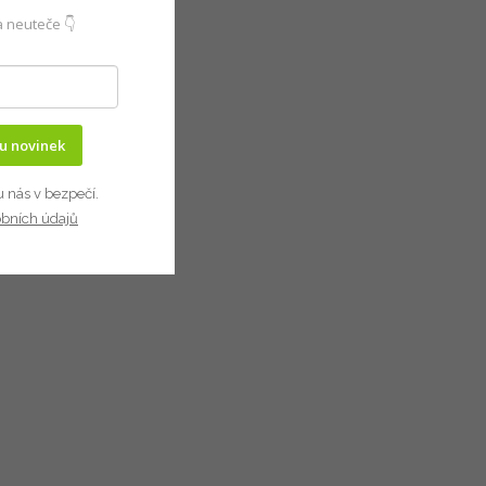
 neuteče 👇
ru novinek
u nás v bezpečí.
obních údajů