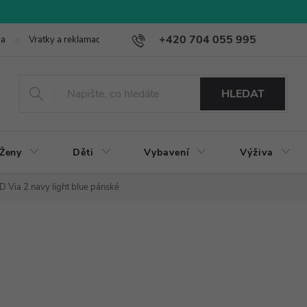
+420 704 055 995
ba
Vratky a reklamace
HLEDAT
Ženy
Děti
Vybavení
Výživa
D Via 2 navy light blue pánské