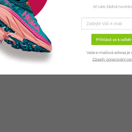
Ať vám žádná novinka
Přihlásit se k odbě
Vaše e-mailová adresa je 
Zásady zpracování os