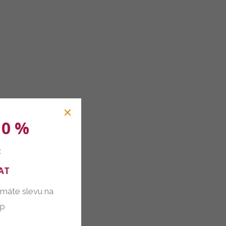
10 %
:
AT
 máte slevu na
up