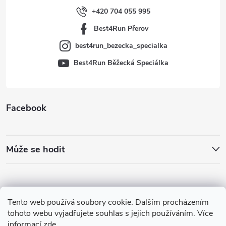
í
+420 704 055 995
Best4Run Přerov
best4run_bezecka_specialka
Best4Run Běžecká Speciálka
Facebook
Může se hodit
Tento web používá soubory cookie. Dalším procházením
tohoto webu vyjadřujete souhlas s jejich používáním. Více
informací
zde
.