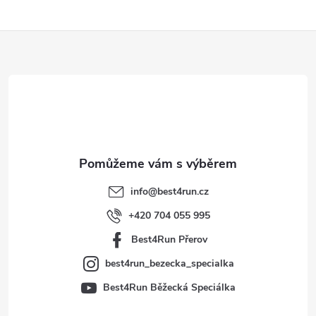
Z
á
p
a
t
info
@
best4run.cz
í
+420 704 055 995
Best4Run Přerov
best4run_bezecka_specialka
Best4Run Běžecká Speciálka