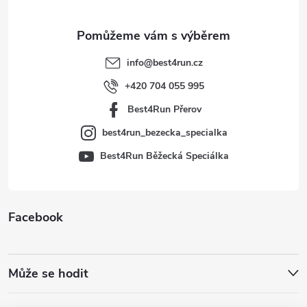
a
t
info
@
best4run.cz
í
+420 704 055 995
Best4Run Přerov
best4run_bezecka_specialka
Best4Run Běžecká Speciálka
Facebook
Může se hodit