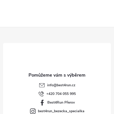
Z
á
p
a
t
info
@
best4run.cz
í
+420 704 055 995
Best4Run Přerov
best4run_bezecka_specialka