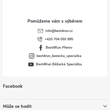
p
a
t
info
@
best4run.cz
í
+420 704 055 995
Best4Run Přerov
best4run_bezecka_specialka
Best4Run Běžecká Speciálka
Facebook
Může se hodit