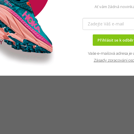
Ať vám žádná novinka
Přihlásit se k odbě
Vaše e-mailová adresa je 
Zásady zpracování os