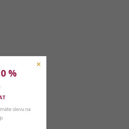
10 %
:
AT
 máte slevu na
up