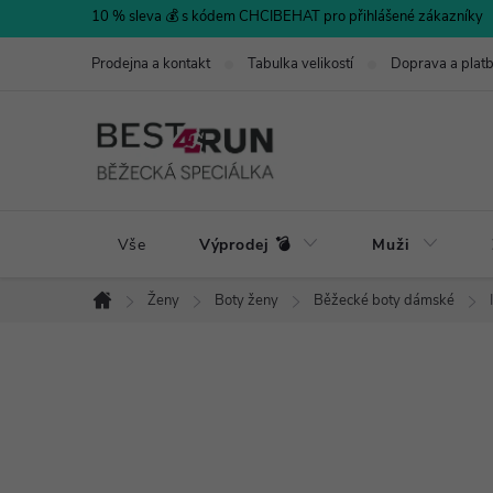
Přejít
10 % sleva 💰 s kódem CHCIBEHAT pro přihlášené zákazníky
na
Prodejna a kontakt
Tabulka velikostí
Doprava a plat
obsah
Vše
Výprodej 💣
Muži
Ženy
Boty ženy
Běžecké boty dámské
Domů