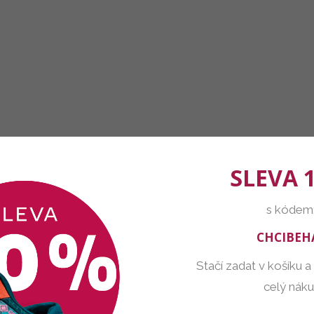
SLEVA 
s kódem
CHCIBEH
Stačí zadat v košíku a
celý nák