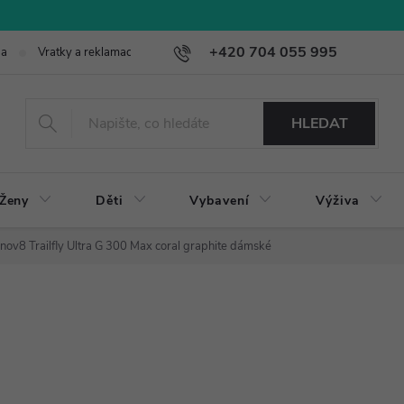
+420 704 055 995
ba
Vratky a reklamace
HLEDAT
Ženy
Děti
Vybavení
Výživa
Inov8 Trailfly Ultra G 300 Max coral graphite dámské