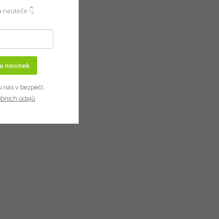
 neuteče 👇
ru novinek
u nás v bezpečí.
obních údajů