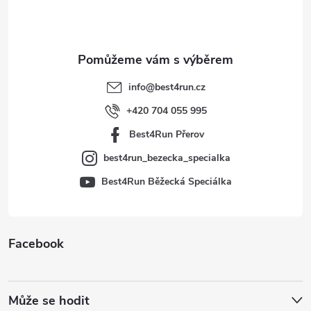
p
a
t
info
@
best4run.cz
í
+420 704 055 995
Best4Run Přerov
best4run_bezecka_specialka
Best4Run Běžecká Speciálka
Facebook
Může se hodit