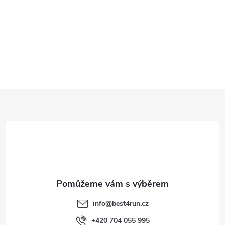
Z
á
p
a
t
info
@
best4run.cz
+420 704 055 995