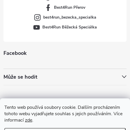
í
Best4Run Přerov
best4run_bezecka_specialka
Best4Run Běžecká Speciálka
Facebook
Může se hodit
Tento web používá soubory cookie. Dalším procházením
tohoto webu vyjadřujete souhlas s jejich používáním. Více
informací
zde
.