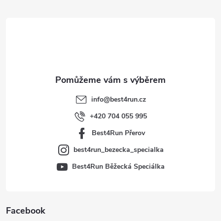
á
p
a
t
info
@
best4run.cz
í
+420 704 055 995
Best4Run Přerov
best4run_bezecka_specialka
Best4Run Běžecká Speciálka
Facebook