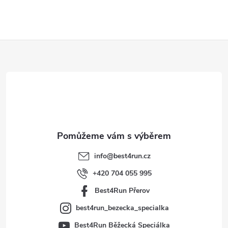
Z
á
p
a
t
info
@
best4run.cz
í
+420 704 055 995
Best4Run Přerov
best4run_bezecka_specialka
Best4Run Běžecká Speciálka