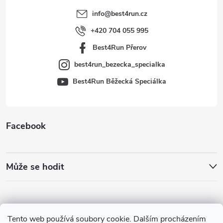
t
info
@
best4run.cz
í
+420 704 055 995
Best4Run Přerov
best4run_bezecka_specialka
Best4Run Běžecká Speciálka
Facebook
Může se hodit
Tento web používá soubory cookie. Dalším procházením