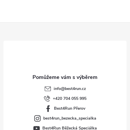
Z
á
p
a
t
info
@
best4run.cz
í
+420 704 055 995
Best4Run Přerov
best4run_bezecka_specialka
Best4Run Běžecká Speciálka