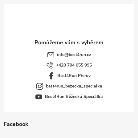
á
p
a
t
info
@
best4run.cz
í
+420 704 055 995
Best4Run Přerov
best4run_bezecka_specialka
Best4Run Běžecká Speciálka
Facebook