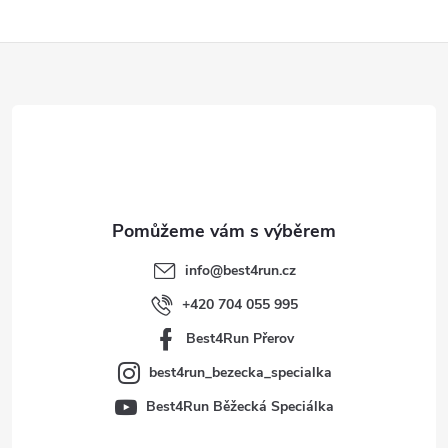
Z
á
p
a
t
info
@
best4run.cz
í
+420 704 055 995
Best4Run Přerov
best4run_bezecka_specialka
Best4Run Běžecká Speciálka