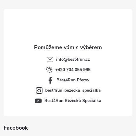
á
p
a
t
info
@
best4run.cz
í
+420 704 055 995
Best4Run Přerov
best4run_bezecka_specialka
Best4Run Běžecká Speciálka
Facebook