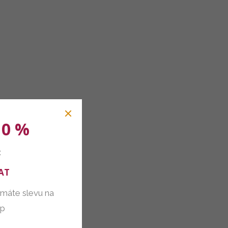
10 %
:
AT
 máte slevu na
up