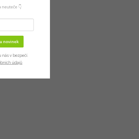
 neuteče 👇
ru novinek
u nás v bezpečí.
obních údajů