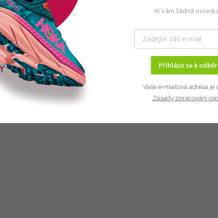
Ať vám žádná novinka
Přihlásit se k odbě
Vaše e-mailová adresa je 
Zásady zpracování os