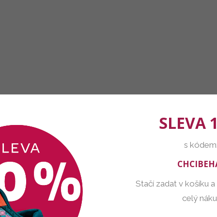
SLEVA 
s kódem
CHCIBEH
Stačí zadat v košíku a
celý nák