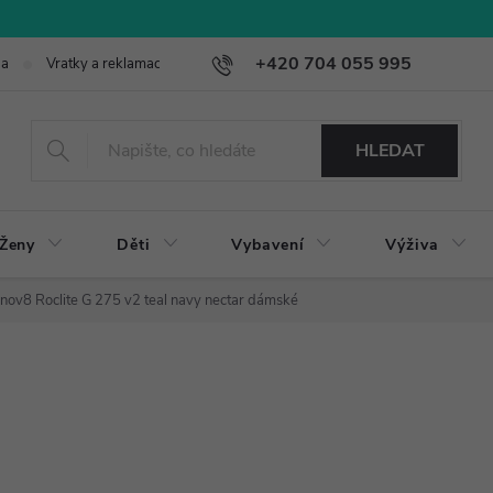
+420 704 055 995
ba
Vratky a reklamace
HLEDAT
Ženy
Děti
Vybavení
Výživa
Inov8 Roclite G 275 v2 teal navy nectar dámské