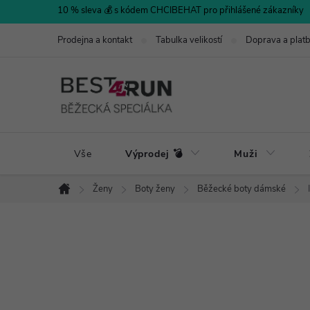
Přejít
10 % sleva 💰 s kódem CHCIBEHAT pro přihlášené zákazníky
na
Prodejna a kontakt
Tabulka velikostí
Doprava a plat
obsah
Vše
Výprodej 💣
Muži
Ženy
Boty ženy
Běžecké boty dámské
Domů