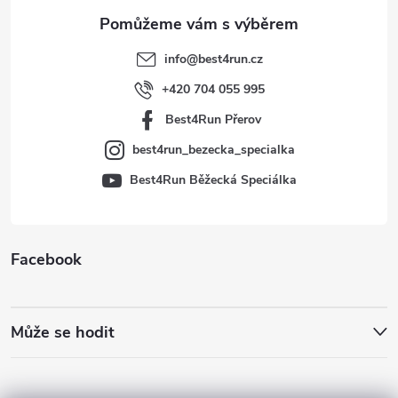
a
t
info
@
best4run.cz
í
+420 704 055 995
Best4Run Přerov
best4run_bezecka_specialka
Best4Run Běžecká Speciálka
Facebook
Může se hodit