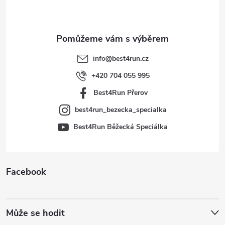
p
a
t
info
@
best4run.cz
í
+420 704 055 995
Best4Run Přerov
best4run_bezecka_specialka
Best4Run Běžecká Speciálka
Facebook
Může se hodit