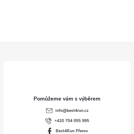
Z
á
p
a
t
info
@
best4run.cz
í
+420 704 055 995
Best4Run Přerov