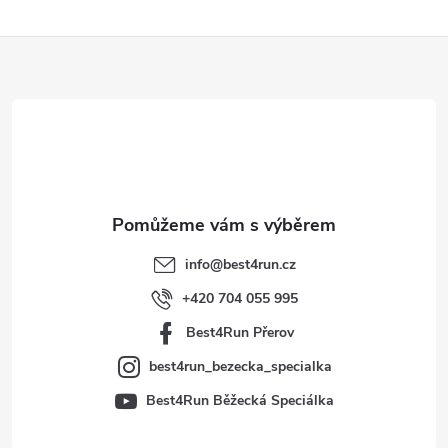
Z
á
p
a
t
info
@
best4run.cz
í
+420 704 055 995
Best4Run Přerov
best4run_bezecka_specialka
Best4Run Běžecká Speciálka